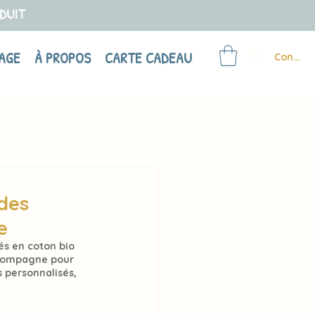
ODUIT
AGE
À PROPOS
CARTE CADEAU
Connex
 des
e
s en coton bio 
compagne pour 
 personnalisés, 