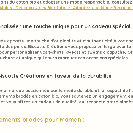
nfaits du coton bio et adopter une mode responsable, consultez 
sibles : Découvrez ses Bienfaits et Adoptez une Mode Respons
nalisée : une touche 
unique
 pour un 
cadeau spécial
sée
 apporte une touche d'
originalité
 et d'
authenticité
 à vos ca
te des pères. 
Biscotte Créations
 vous propose un large éventail
our personnaliser vos t-shirts, sweats et sweats à capuche. Of
uchant et unique
 qui saura marquer ces occasions spéciales.
scotte Créations en faveur de la durabilité
 une marque passionnée par la mode durable et le respect de l
tements brodés en coton bio, vous soutenez un engagement en
 et vous offrez un cadeau de 
qualité
, qui respecte notre planèt
tements brodés pour Maman :