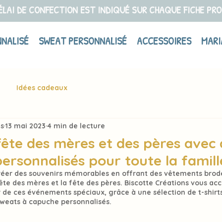
ÉLAI DE CONFECTION EST INDIQUÉ SUR CHAQUE FICHE PR
NNALISÉ
SWEAT PERSONNALISÉ
ACCESSOIRES
MARI
Idées cadeaux
ns
13 mai 2023
4 min de lecture
fête des mères et des pères avec
ersonnalisés pour toute la famill
er des souvenirs mémorables en offrant des vêtements brodé
ête des mères et la fête des pères. 
Biscotte Créations
 vous ac
r de ces événements spéciaux, grâce à une sélection de t-shirts
 sweats à capuche personnalisés.