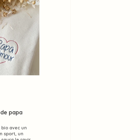
 de papa
 bio avec un 
n sport, un 
 saura le ravir.