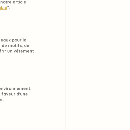
notre article 
able
".
deaux pour la 
 de motifs, de 
frir un vêtement 
'environnement. 
 faveur d'une
e.