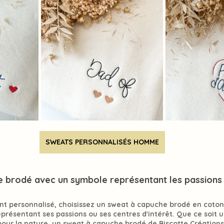
SWEATS PERSONNALISÉS HOMME
e brodé avec un symbole représentant les passions
nt 
personnalisé
, choisissez un sweat à capuche brodé en coton
résentant ses passions ou ses centres d'intérêt. Que ce soit u
our la nature, un sweat à capuche brodé de 
Biscotte Créations