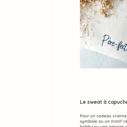
Le sweat à capuch
Pour un cadeau vraime
symbole ou un motif rep
hobby ou une passion p