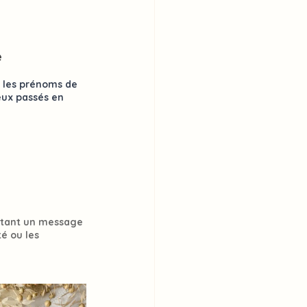
e
les 
prénoms de 
eux passés en 
tant un 
message 
é ou les 