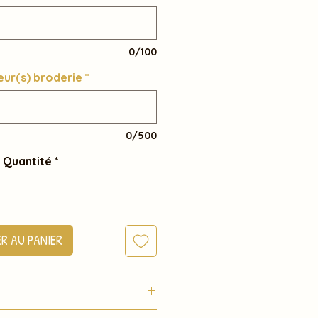
0/100
eur(s) broderie
*
0/500
Quantité
*
R AU PANIER
 le
numéro
correspondant à la