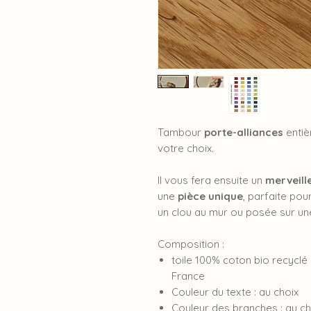
Tambour
porte-alliances
enti
votre choix.
Il vous fera ensuite un
merveill
une
pièce unique
, parfaite pou
un clou au mur ou posée sur un
Composition :
toile 100% coton bio recyclé 
France
Couleur du texte : au choix
Couleur des branches : au ch