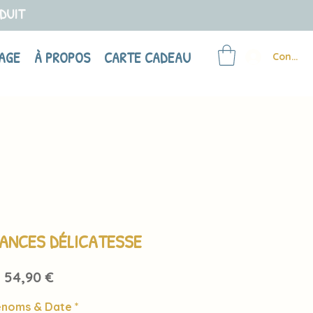
ODUIT
AGE
À PROPOS
CARTE CADEAU
Connex
IANCES DÉLICATESSE
Prix
54,90 €
énoms & Date
*