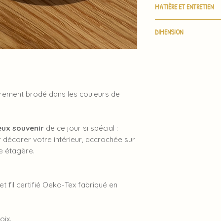
MATIÈRE ET ENTRETIEN
couleur de fil choisi
Tous les numéros so
Toile 100% coton bio 
de la fiche produit.
DIMENSION
fabriqué en France
Dépoussiérer avec u
Tambour effet bois 
Notez que lors de v
m'indiquez seulement
choix de la teinte 
èrement
brodé
dans les couleurs de
eux souvenir
de ce jour si spécial :
r décorer votre intérieur, accrochée sur
e étagère.
et fil certifié Oeko-Tex fabriqué en
oix.