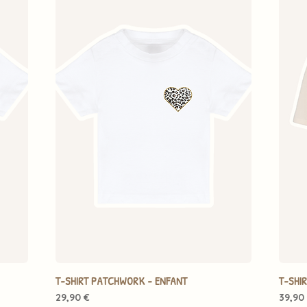
T-SHIRT PATCHWORK - ENFANT
T-SHI
Prix
Prix
29,90 €
39,90