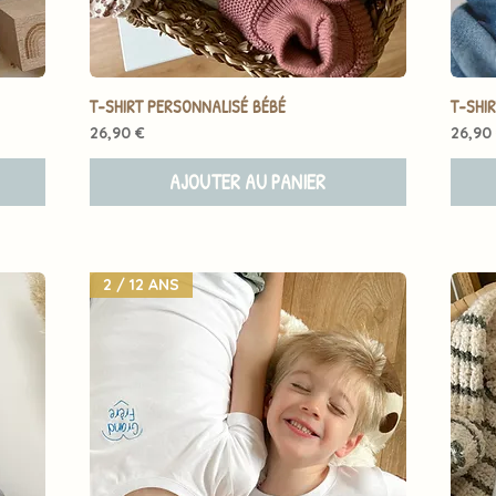
T-SHIRT PERSONNALISÉ BÉBÉ
T-SHI
Prix
Prix
26,90 €
26,90
AJOUTER AU PANIER
2 / 12 ANS