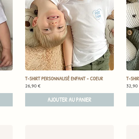
T-SHIRT PERSONNALISÉ ENFANT - COEUR
T-SHIR
Prix
Prix
26,90 €
32,90
AJOUTER AU PANIER