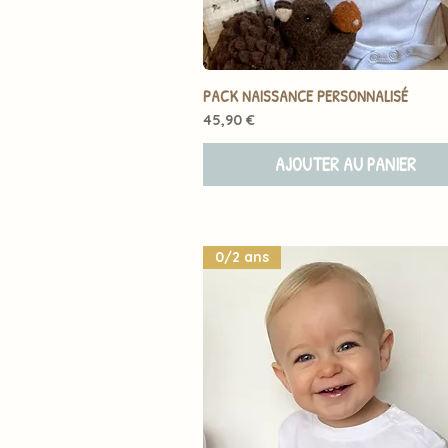
PACK NAISSANCE PERSONNALISÉ
Prix
45,90 €
AJOUTER AU PANIER
0/2 ans