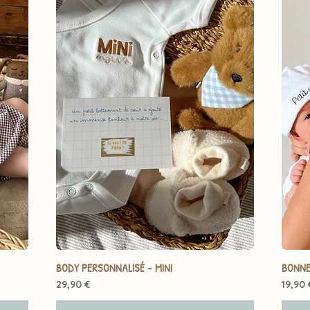
BODY PERSONNALISÉ - MINI
BONNE
Prix
Prix
29,90 €
19,90 