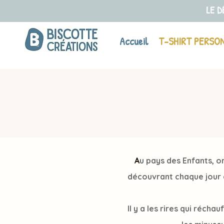
LE D
Accueil
T-SHIRT PERSO
A
u pays des Enfants, on
découvrant chaque jour d
Il y a les rires qui réch