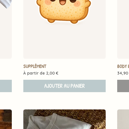
SUPPLÉMENT
BODY 
Prix promotionnel
Prix
À partir de
2,00 €
34,90
AJOUTER AU PANIER