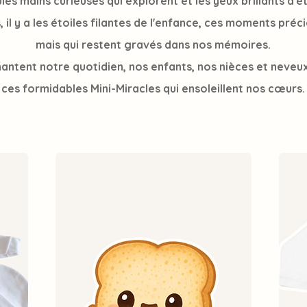
les mains curieuses qui explorent et les yeux brillants d'
 il y a les étoiles filantes de l'enfance, ces moments préc
mais qui restent gravés dans nos mémoires.
antent notre quotidien, nos enfants, nos nièces et neveux, 
ces formidables Mini-Miracles qui ensoleillent nos cœurs.