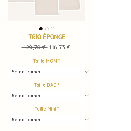
TRIO ÉPONGE
Prix
Prix
 129,70 € 
116,73 €
original
promotionnel
Taille MOM
*
Taille DAD
*
Taille Mini
*