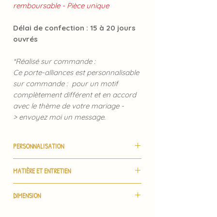
remboursable - Pièce unique
Délai de confection : 15 à 20 jours
ouvrés
*Réalisé sur commande :
Ce porte-alliances est personnalisable
sur commande : pour un motif
complètement différent et en accord
avec le thème de votre mariage -
> envoyez moi un message.
PERSONNALISATION
Merci de me donner
MATIÈRE ET ENTRETIEN
le
numéro
correspondant à la couleur
de fil choisie.
Toile 100% coton bio recyclé et fil
Tous les numéros sont répertoriés dans
DIMENSION
certifié Oeko-Tex fabriqué en France
les images de la fiche produit.
Dépoussiérer avec un chiffon
Tambour effet bois de 13,5 cm environ.