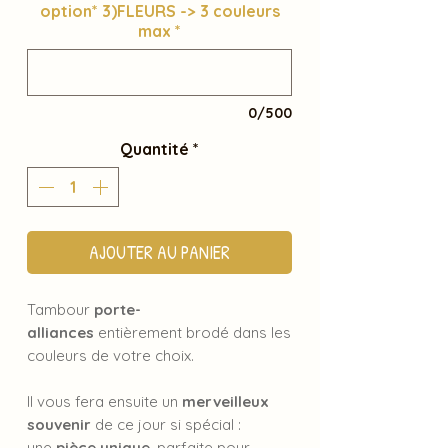
option* 3)FLEURS -> 3 couleurs
max
*
0/500
Quantité
*
AJOUTER AU PANIER
Tambour
porte-
alliances
entièrement
brodé
dans les
couleurs de votre choix.
Il vous fera ensuite un
merveilleux
souvenir
de ce jour si spécial :
une
pièce unique
, parfaite pour