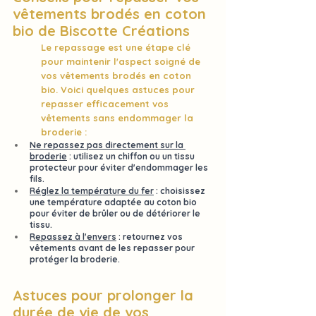
vêtements brodés en coton 
bio de 
Biscotte Créations
Le 
repassage
 est une étape clé 
pour maintenir l'aspect soigné de 
vos vêtements brodés en coton 
bio. Voici quelques astuces pour 
repasser efficacement vos 
vêtements 
sans endommager la 
broderie
 :
Ne repassez pas directement sur la 
broderie
 : utilisez 
un chiffon
 ou un tissu 
protecteur pour éviter d'endommager les 
fils.
Réglez la température du fer
 : choisissez 
une 
température adaptée au coton bio
pour éviter de brûler ou de détériorer le 
tissu.
Repassez à l'envers
 : retournez vos 
vêtements avant de les repasser pour 
protéger la broderie
.
Astuces pour prolonger la 
durée de vie de vos 