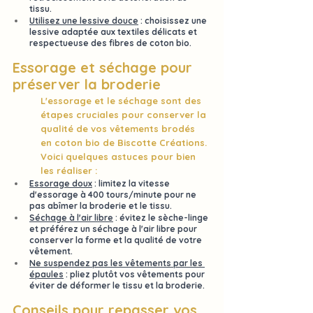
tissu.
Utilisez une lessive douce
 : choisissez une 
lessive 
adaptée aux textiles délicats
 et 
respectueuse des fibres de coton bio.
Essorage et séchage pour 
préserver la broderie
L'
essorage
 et le 
séchage
 sont des 
étapes cruciales pour conserver la 
qualité de vos vêtements brodés 
en coton bio de 
Biscotte Créations
. 
Voici quelques astuces pour bien 
les réaliser :
Essorage doux
 : limitez la vitesse 
d'essorage à 
400 tours/minute
 pour ne 
pas abîmer la broderie et le tissu.
Séchage à l'air libre
 : évitez le sèche-linge 
et préférez un 
séchage à l'air libre
 pour 
conserver la forme et la qualité de votre 
vêtement.
Ne suspendez pas les vêtements par les 
épaules
 : pliez plutôt vos vêtements pour 
éviter de déformer le tissu et la broderie.
Conseils pour repasser vos 