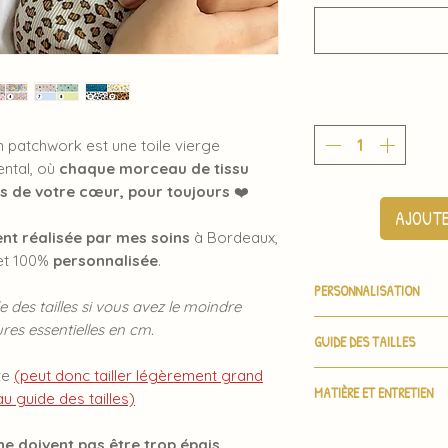
 patchwork est une toile vierge
ental, où
chaque morceau de tissu
ès de votre cœur, pour toujours
❤️
AJOUTE
nt réalisée par mes soins
à Bordeaux,
t 100%
personnalisée
.
PERSONNALISATION
e des tailles si vous avez le moindre
Merci de me donner
ures essentielles en cm.
GUIDE DES TAILLES
couleur de fil choisi
Tous les numéros so
te
(peut donc tailler légèrement grand
XS
S
de la fiche produit.
MATIÈRE ET ENTRETIEN
 guide des tailles)
Composition
: 100%
HAU
68
70
Notez que lors de v
 ne
doivent pas être trop épais