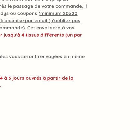
Conseils d'entretie
TEU
m'indiquez seulement
près le passage de votre commande, il
séchage à l'air libre.
R
choix de la teinte 
odys ou coupons (
minimum 20x20
a
transmise par email (n'oubliez pas
LAR
47
50
GEU
 commande)
. Cet envoi sera
à vos
R
er jusqu'à 4 tissus différents (un par
lisées vous seront renvoyées en même
 4 à 6 jours ouvrés
à partir de la
.