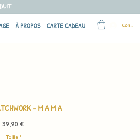
ODUIT
AGE
À PROPOS
CARTE CADEAU
Connex
ATCHWORK - M A M A
Prix
39,90 €
Taille
*