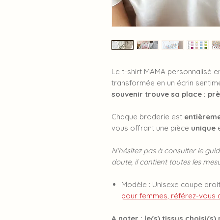
Le t-shirt MAMA personnalisé en
transformée en un écrin sentim
souvenir trouve sa place : pr
Chaque broderie est
entièreme
vous offrant une pièce
unique
e
N'hésitez pas à consulter le guid
doute, il contient toutes les mes
Modèle : Unisexe coupe droi
pour femmes, référez-vous au
A noter
: le(s) tissus choisi(s)