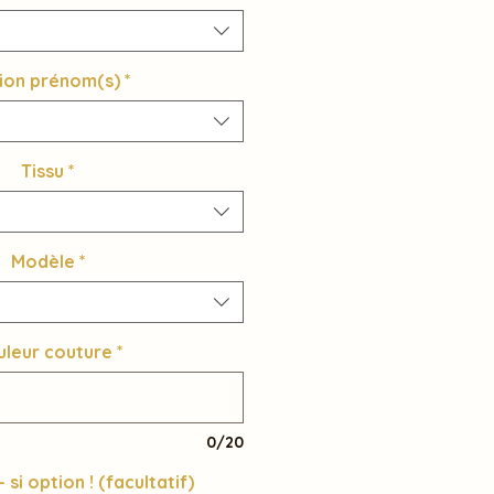
ion prénom(s)
*
Tissu
*
Modèle
*
uleur couture
*
0/20
si option ! (facultatif)