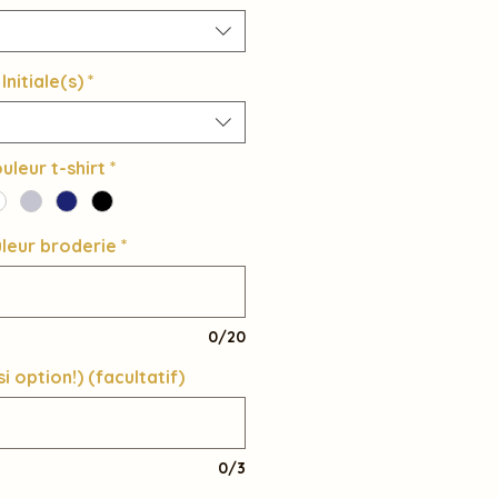
Initiale(s)
*
uleur t-shirt
*
leur broderie
*
0/20
(si option!) (facultatif)
0/3