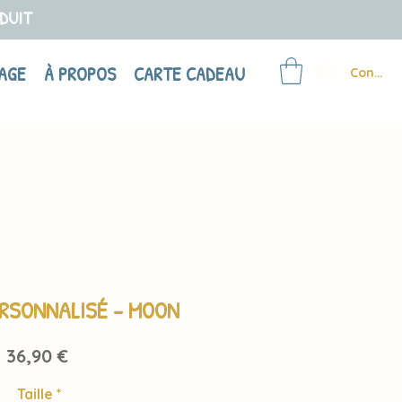
ODUIT
AGE
À PROPOS
CARTE CADEAU
Connex
ERSONNALISÉ - MOON
Prix
36,90 €
Taille
*