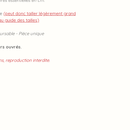
ures essentielles en cm.
R
te
(peut donc tailler légèrement grand
 guide des tailles)
rsable - Pièce unique
urs ouvrés.
s, reproduction interdite.