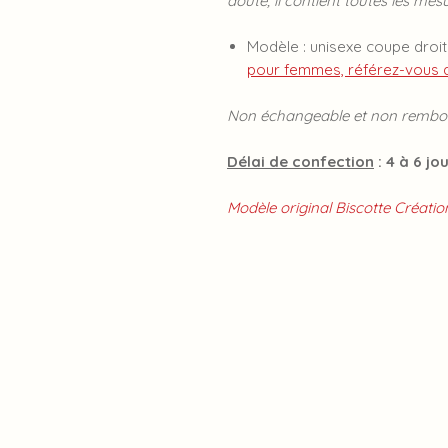
doute, il contient toutes les mes
Modèle : unisexe coupe droi
pour femmes, référez-vous au
Non échangeable et non rembou
Délai de confection
: 4 à 6 jo
Modèle original Biscotte Création