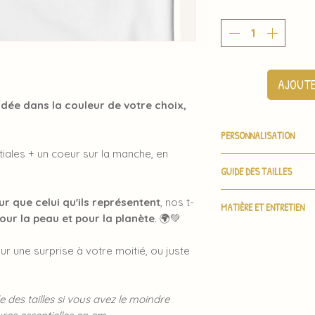
AJOUTE
rodée dans la couleur de votre choix,
PERSONNALISATION
nitiales + un coeur sur la manche, en
Merci de me donner
GUIDE DES TAILLES
couleur de fil choisi
Tous les numéros so
 que celui qu'ils représentent
, nos t-
XS
S
de la fiche produit.
MATIÈRE ET ENTRETIEN
our la peau et pour la planète
. 🌍💚
Composition
: 100%
HAU
68
70
Notez que lors de v
Conseils d'entretie
TEU
m'indiquez seulement
ur une surprise à votre moitié, ou juste
séchage à l'air libre.
R
choix de la teinte 
LAR
47
50
e des tailles si vous avez le moindre
GEU