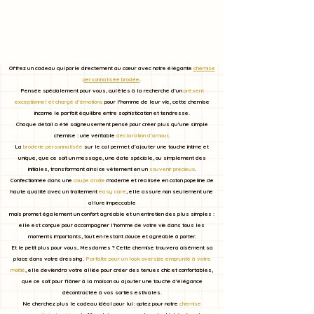
Offrez un cadeau qui parle directement au cœur avec notre élégante
chemise
personnalisée brodée
.
Pensée spécialement pour vous, qui êtes à la recherche d'un
présent
exceptionnel et chargé d'émotions
pour l'homme de leur vie, cette chemise
incarne le parfait équilibre entre sophistication et tendresse.
Chaque détail a été soigneusement pensé pour créer plus qu'une simple
chemise : une véritable
déclaration d'amour
.
La
broderie personnalisée
sur le col permet d'ajouter une touche intime et
unique, que ce soit un message, une date spéciale, ou simplement des
initiales, transformant ainsi ce vêtement en un
souvenir précieux
.
Confectionnée dans une
coupe droite
moderne et réalisée en coton popeline de
haute qualité avec un traitement
easy care
, elle assure non seulement une
allure impeccable
mais promet également un confort agréable et un entretien des plus simples :
elle est conçue pour accompagner l'homme de votre vie dans tous les
moments importants, tout en restant douce et agréable à porter.
Et le petit plus pour vous, Mesdames ? Cette chemise trouvera aisément sa
place dans votre dressing.
Parfaite pour un look oversize emprunté à votre
moitié
, elle deviendra votre alliée pour créer des tenues chic et confortables,
que ce soit pour flâner à la maison ou ajouter une touche d'élégance
décontractée à vos sorties estivales.
Ne cherchez plus le cadeau idéal pour lui : optez pour notre
chemise