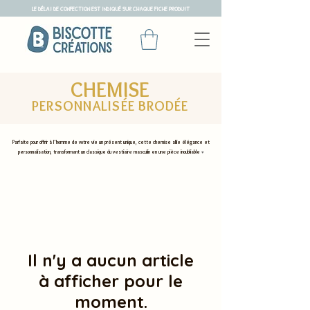
LE DÉLAI DE CONFECTION EST INDIQUÉ SUR CHAQUE FICHE PRODUIT
CHEMISE
PERSONN
ALISÉ
E
BRODÉE
Parfaite pour offrir à l'homme de votre vie un présent unique, cette chemise allie élégance et
personnalisation, transformant un classique du vestiaire masculin en une pi
èce inoubliable
♥
Il n'y a aucun article
à afficher pour le
moment.